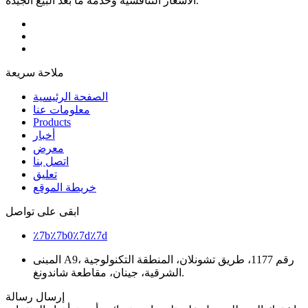
الأسعار التنافسية وخدمة ما بعد البيع الجيدة.
ملاحة سريعة
الصفحة الرئيسية
معلومات عنا
Products
أخبار
معرض
اتصل بنا
تعليق
خريطة الموقع
ابقى على تواصل
٪7b٪7b0٪7d٪7d
المبنى A9، رقم 1177، طريق تشونلان، المنطقة التكنولوجية
الشرقية، جينان، مقاطعة شاندونغ.
إرسال رسالة