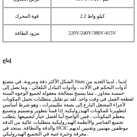
2.2 كيلو واط
قوة المحرك
220V/240V/380V/415V
مزود الطاقة
إنتاج
الشكل الأكثر دقة ومرونة. في مصنع Jinan لدينا ، لدينا العديد من
أدوات التحكم في الآلات ، وأدوات التبادل التلقائي ، وما يصل إلى
خمسة محاور ، مما يسمح بمعالجة معقولة لجميع الوجوه الستة
لقطعة العمل في وقت واحد. لقد تم تقليل متطلبات تحمل المكونات
لأجزاء المشغل البارع إلى بضعة ملليمترات ، وهو شرط أساسي
لتطويرنا للمكونات الهيدروليكية. إذا قمنا بتطوير وتصميم وتصنيع
معظم المكونات ، فمن الواضح أننا أفضل خيار لتجميعها. يتطلب
تجميع العناصر والأنظمة الهيدروليكية متطلبات عالية من الدقة
والدقة والنظافة. ستجد في HCIC موظفين مهنيين وتقنيين لديهم
معرفة وخبرة غنية في التجميع الهيدروليكي.