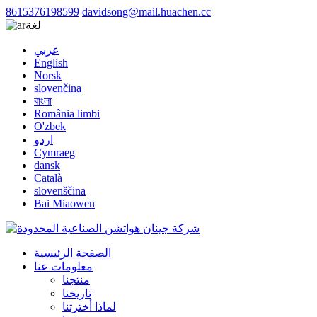
8615376198599
davidsong@mail.huachen.cc
لغة
عربي
English
Norsk
slovenčina
বাংলা
România limbi
O'zbek
اردو
Cymraeg
dansk
Català
slovenščina
Bai Miaowen
الصفحة الرئيسية
معلومات عنا
منتجنا
تاريخنا
لماذا أخترتنا